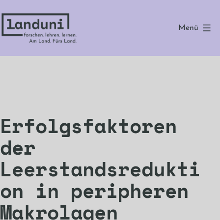
Zum
Inhalt
Menü
springen
landuni
Erfolgsfaktoren
der
Leerstandsredukti
on in peripheren
Makrolagen