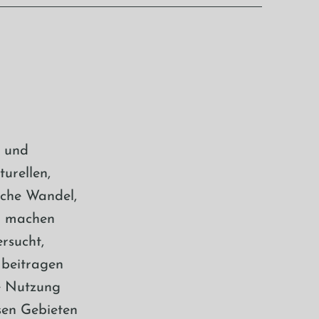
e und
urellen,
sche Wandel,
ch machen
rsucht,
 beitragen
he Nutzung
sen Gebieten