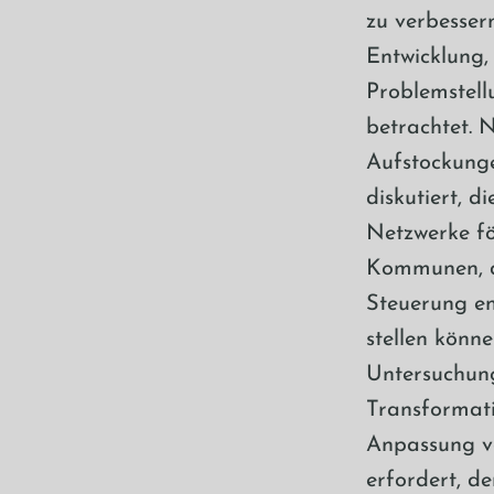
zu verbesser
Entwicklung,
Problemstell
betrachtet.
Aufstockung
diskutiert, 
Netzwerke fö
Kommunen, di
Steuerung en
stellen könn
Untersuchun
Transformati
Anpassung vo
erfordert, d