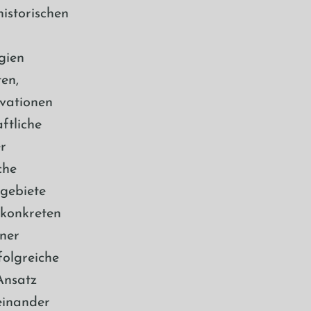
istorischen
gien
en,
vationen
ftliche
r
che
gebiete
 konkreten
ner
folgreiche
Ansatz
teinander