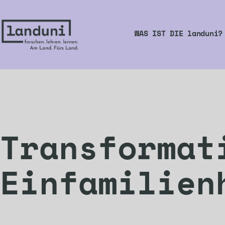
Zum
Inhalt
WAS IST DIE landuni?
springen
landuni
Transformat
Einfamilien