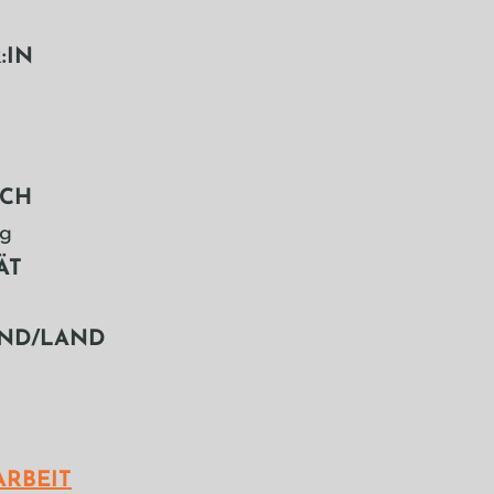
:IN
ACH
g
ÄT
ND/LAND
d
ARBEIT