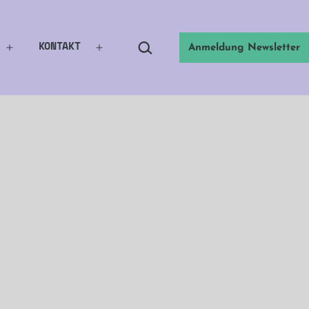
Suchen …
KONTAKT
Anmeldung Newsletter
Menü
Menü
öffnen
öffnen
n