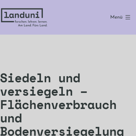
Zum
Inhalt
Menü
springen
landuni
Siedeln und
versiegeln –
Flächenverbrauch
und
Bodenversiegelung