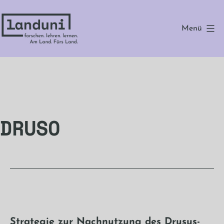
Zum
Inhalt
Menü
springen
landuni
DRUSO
Strategie zur Nachnutzung des Drusus-