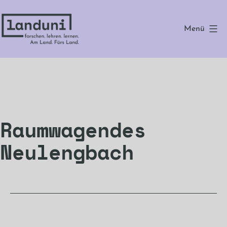
Zum
Inhalt
Menü
springen
landuni
Raumwagendes
Neulengbach