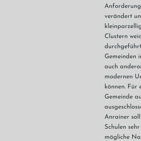
Anforderunge
verändert un
kleinparzell
Clustern wei
durchgeführt
Gemeinden in
auch andero
modernen Unt
können. Für 
Gemeinde auf
ausgeschloss
Anrainer sol
Schulen sehr 
mögliche Nac