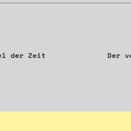
gation
el der Zeit
Der v