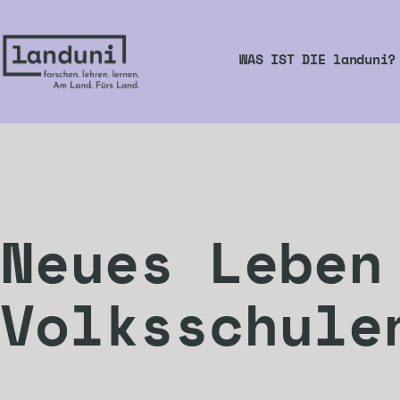
Zum
Inhalt
WAS IST DIE landuni?
springen
landuni
Neues Leben
Volksschule