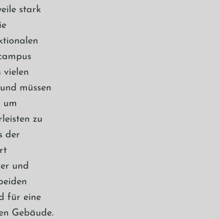
eile stark
ie
ktionalen
lcampus
 vielen
n und müssen
n um
leisten zu
s der
rt
ner und
beiden
d für eine
gen Gebäude.