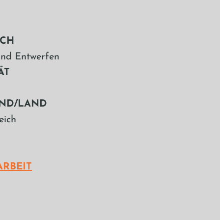
ACH
und Entwerfen
ÄT
ND/LAND
eich
ARBEIT