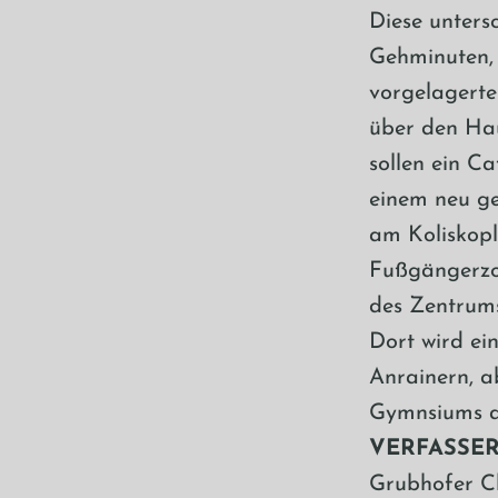
Diese unters
Gehminuten, 
vorgelagerte
über den Hau
sollen ein Ca
einem neu ge
am Koliskopla
Fußgängerzon
des Zentrums
Dort wird ei
Anrainern, a
Gymnsiums a
VERFASSER
Grubhofer Ch