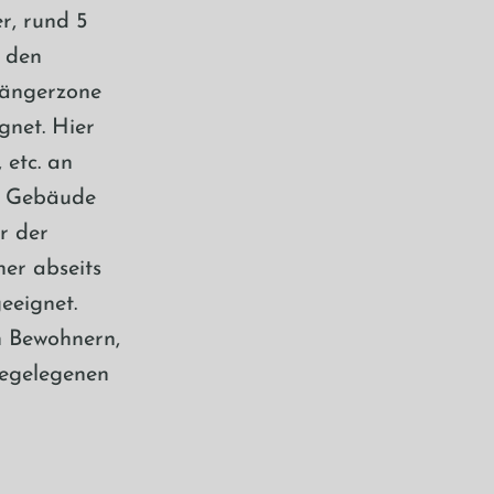
r, rund 5
h den
gängerzone
gnet. Hier
 etc. an
as Gebäude
er der
er abseits
eeignet.
n Bewohnern,
hegelegenen