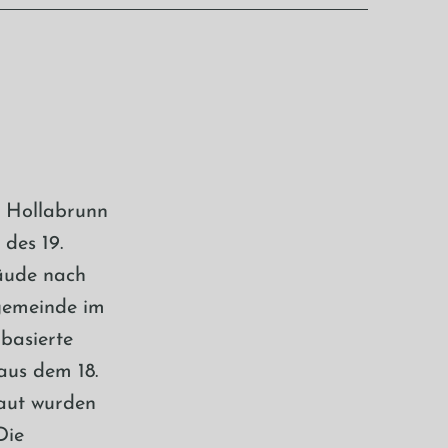
e Hollabrunn
des 19.
äude nach
gemeinde im
basierte
aus dem 18.
aut wurden
Die