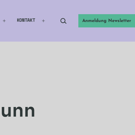
Suchen …
KONTAKT
Anmeldung Newsletter
Menü
Menü
öffnen
öffnen
runn