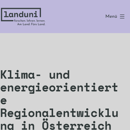
Zum
Inhalt
Menü
springen
landuni
Klima- und
energieorientiert
e
Regionalentwicklu
ng in Österreich