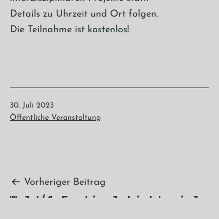
Details zu Uhrzeit und Ort folgen.
Die Teilnahme ist kostenlos!
Veröffentlicht
30. Juli 2023
am
Kategorisiert
Öffentliche Veranstaltung
als
Beitragsnavigation
Vorheriger Beitrag
Wald/4 Festival Lichtspiel
& Kino